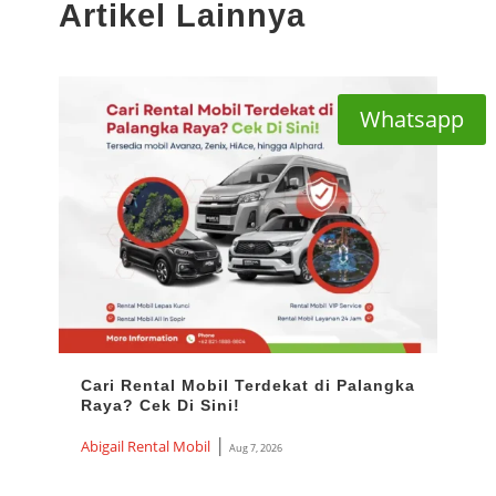
Artikel Lainnya
Whatsapp
Cari Rental Mobil Terdekat di Palangka
Ren
Raya? Cek Di Sini!
Harg
Ter
|
Abigail Rental Mobil
Aug 7, 2026
Abiga